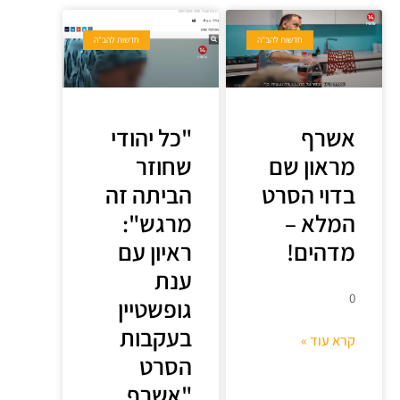
חדשות להב"ה
חדשות להב"ה
אשרף
"כל יהודי
מראון שם
שחוזר
בדוי הסרט
הביתה זה
המלא –
מרגש":
מדהים!
ראיון עם
ענת
0
גופשטיין
בעקבות
קרא עוד »
הסרט
"אשרף