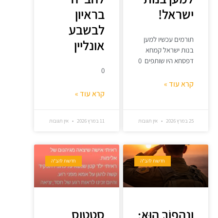
ישראל!
בראיון
לבשבע
תורמים עכשיו למען
אונליין
בנות ישראל קמחא
דפסחא היו שותפים 0
0
קרא עוד »
קרא עוד »
25 במרץ 2026
אין תגובות
11 במרץ 2026
אין תגובות
חדשות להב"ה
חדשות להב"ה
וְנַהֲפוֹךְ הוּא:
סטטוס