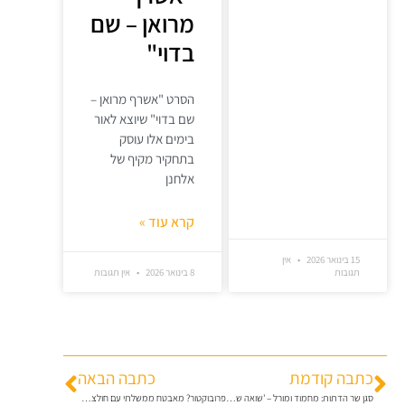
מרואן – שם
בדוי"
הסרט "אשרף מרואן –
שם בדוי" שיוצא לאור
בימים אלו עוסק
בתחקיר מקיף של
אלחנן
קרא עוד »
15 בינואר 2026
אין
תגובות
8 בינואר 2026
אין תגובות
כתבה קודמת
כתבה הבאה
סגן שר הדתות: מחמוד ומורל – 'שואה שקטה'
פרובוקטור? מאבטח ממשלתי עם חולצת להב"ה