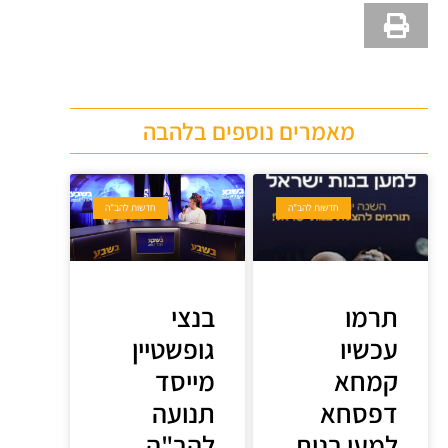
מאמרים נוספים בלהבה
חדשות להב"ה
חדשות להב"ה
תרמו
בנצי
עכשיו
גופשטיין
קמחא
מייסד
דפסחא
תנועה
למען בנות
להב"ה