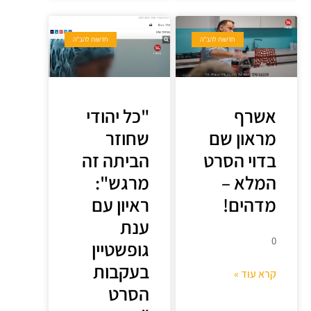
חדשות להב"ה
חדשות להב"ה
אשרף
"כל יהודי
מראון שם
שחוזר
בדוי הסרט
הביתה זה
המלא –
מרגש":
מדהים!
ראיון עם
ענת
0
גופשטיין
בעקבות
קרא עוד »
הסרט