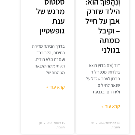
וְנַהֲפוֹךְ הוּא:
סטטוס
הילד שזרק
מרגש של
אבן על חייל
ענת
– וקיבל
גופשטיין
כומתה
בדרך הביתה מדירת
בגולני
החירום, הלב כבד
ועם זה מלא הודיה.
דוד (שם בדוי) הוצא
ראיתי אישה שיצאה
בילדותו מכפר ליד
מגיהנום של
חברון לאחר שגדל על
שנאה לחיילים
קרא עוד »
וליהודים. בגבעת
קרא עוד »
18 בפברואר 2026
אין
15 בינואר 2026
אין
תגובות
תגובות