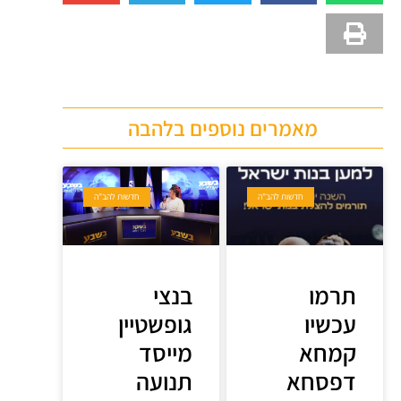
מאמרים נוספים בלהבה
חדשות להב"ה
חדשות להב"ה
תרמו
בנצי
עכשיו
גופשטיין
קמחא
מייסד
דפסחא
תנועה