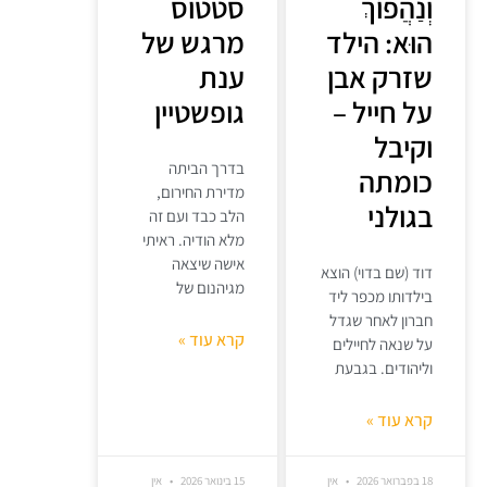
וְנַהֲפוֹךְ
סטטוס
הוּא: הילד
מרגש של
שזרק אבן
ענת
על חייל –
גופשטיין
וקיבל
בדרך הביתה
כומתה
מדירת החירום,
בגולני
הלב כבד ועם זה
מלא הודיה. ראיתי
אישה שיצאה
דוד (שם בדוי) הוצא
מגיהנום של
בילדותו מכפר ליד
חברון לאחר שגדל
קרא עוד »
על שנאה לחיילים
וליהודים. בגבעת
קרא עוד »
18 בפברואר 2026
אין
15 בינואר 2026
אין