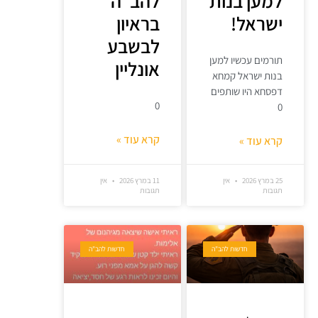
למען בנות
להב"ה
ישראל!
בראיון
לבשבע
תורמים עכשיו למען
אונליין
בנות ישראל קמחא
דפסחא היו שותפים
0
0
קרא עוד »
קרא עוד »
25 במרץ 2026
אין
11 במרץ 2026
אין
תגובות
תגובות
חדשות להב"ה
חדשות להב"ה