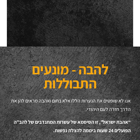
אנו לא שופטים את הנערות הללו אלא בחום ואהבה מראים להן את
הדרך חזרה לעם היהודי.
“אהבת ישראל", זו הסיסמא של עשרות המתנדבים של להב"ה
הפועלים 24 שעות ביממה להצלת נפשות.
ב'להבה' לא מסתפקים בהצלתן של בנות ישראל, תוך חירוף נפש,
אלא מעניקים בית חם לחוסות בצילה, ודואגים להקמתם של מאות
בתים בישראל, ולעיצוב חייהן מחדש.