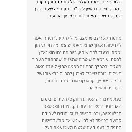
הלאומניות. מספר הטלפון של מחמוד הופץ בקרב
כמה קבוצות ובראשן להב"ה, ותוך כמה שעות הוצף
המכשיר שלו במאות שיחות טלפון והודעות.
מחמוד לא חשב שהמצב עלול להגיע לרתיחה ואמר
ל'ידיעות ראשון' שהוא מאמין שהמהומה תירגע תוך
יממה. בניגוד לתחושותיו, ביום חתונתו הוא נאלץ
להסתייע במאות שוטרים שהשגיחו שהחתונה תעבור
בשלום. במהלך החתונה הפגינו מחוץ לאולם מאות
פעילים, רובם שייכים לארגון להב"ה בראשותו של
בנצי גופשטיין, וקראו קריאות בגנות בני הזוג,
הערבים והאיסלאם.
כעת מתברר שהאירוע רחוק מלהסתיים. בימים
האחרונים הופצו הודעות בקבוצות הוואטסאפ
הרלוונטיות, ובהן דרישה לגיוס יהודים לעבודה
קבועה בכניסה לאולם "שמש אדומה". דרישות
התפקיד: לעמוד עם שלטים ולשכנע את בעלי