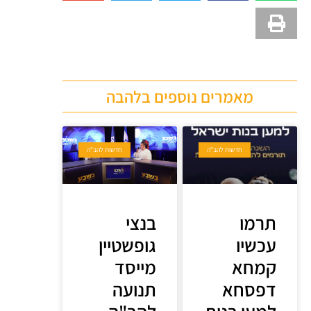
מאמרים נוספים בלהבה
חדשות להב"ה
חדשות להב"ה
תרמו
בנצי
עכשיו
גופשטיין
קמחא
מייסד
דפסחא
תנועה