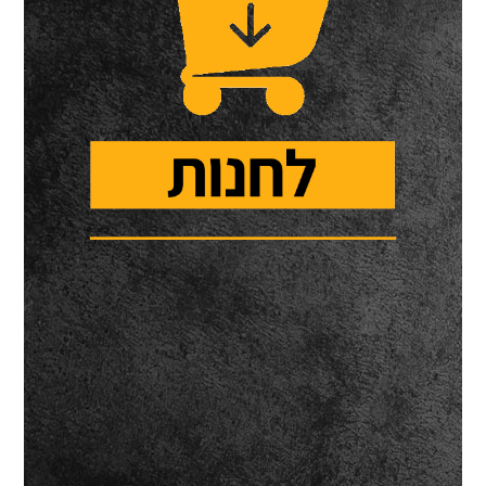
להבה - מונעים
התבוללות