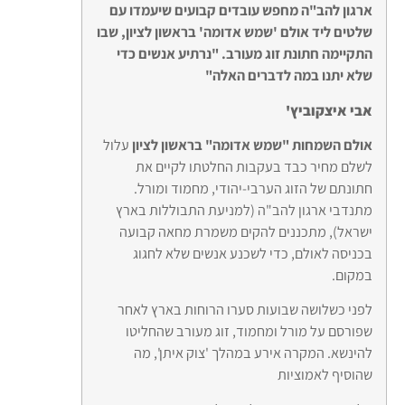
ארגון להב"ה מחפש עובדים קבועים שיעמדו עם
שלטים ליד אולם 'שמש אדומה' בראשון לציון, שבו
התקיימה חתונת זוג מעורב. "נרתיע אנשים כדי
שלא יתנו במה לדברים האלה"
אבי איצקוביץ'
אולם השמחות "שמש אדומה" בראשון לציון
עלול
לשלם מחיר כבד בעקבות החלטתו לקיים את
חתונתם של הזוג הערבי-יהודי, מחמוד ומורל.
מתנדבי ארגון להב"ה (למניעת התבוללות בארץ
ישראל), מתכננים להקים משמרת מחאה קבועה
בכניסה לאולם, כדי לשכנע אנשים שלא לחגוג
במקום.
לפני כשלושה שבועות סערו הרוחות בארץ לאחר
שפורסם על מורל ומחמוד, זוג מעורב שהחליטו
להינשא. המקרה אירע במהלך 'צוק איתן', מה
שהוסיף לאמוציות