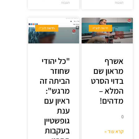
תגובות
תגובות
חדשות להב"ה
חדשות להב"ה
אשרף
"כל יהודי
מראון שם
שחוזר
בדוי הסרט
הביתה זה
המלא –
מרגש":
מדהים!
ראיון עם
ענת
0
גופשטיין
בעקבות
קרא עוד »