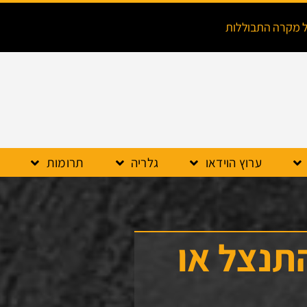
ל מקרה התבוללות
ערוץ הוידאו
גלריה
תרומות
התנצל או