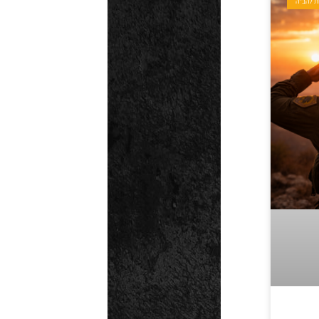
ת להב"ה