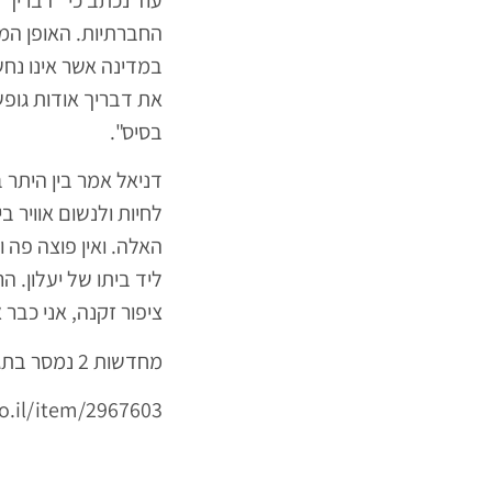
החברתיות. האופן המ
במדינה אשר אינו נח
את דבריך אודות גופש
בסיס".
דניאל אמר בין היתר 
לחיות ולנשום אוויר בי
האלה. ואין פוצה פה 
ליד ביתו של יעלון. 
ציפור זקנה, אני כבר
מחדשות 2 נמסר בתגובה: "לא קיבלנו לידינו מסמך שכזה. מוזר שעשה דרכו לוואלה ברנז'ה".
co.il/item/2967603