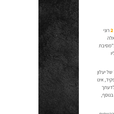
רוני
די וואלה
ב"מסיבת
ו
של יעלון
יד, אינו
לדעתך
בנוסף,
 ברשתות