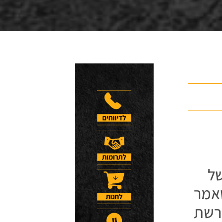
של
שאמר
פרשת