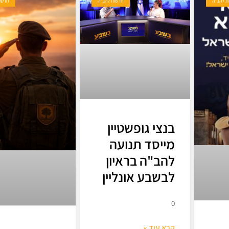
ת להב"ה
חדשות להב"ה
חדשו
בנצי גופשטיין
מייסד תנועה
להב"ה בראיון
לבשבע אונליין
0
קרא עוד »