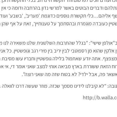
תלהם ודברים הבוטים באשר למרשי נדון בהרחבה ודומה כי אין 
שף אליהם…כלי תקשורת נוספים כדוגמת 'מעריב', 'בשבע' ועוד 
טיין כעובדה מוגמרת ובהסתמך על טענותייך, זאת על אף שהן 
ב"אולפן שישי": "בגלל שהתרבות השלטונית שלנו משאירה לנו 
ן אלקין שהוא מן רספוטבי לבין יריב בין מירי רגב וגופשטיין. כל אנ
ומצפצף. אתה יודע שאתמול בלילה גופשטיין וחבריו עשו מסיבת
הרוח הזאת ששוררת בארץ מביאה אותי למצב שאני אומר די, אי אפ
 אשאר פה, אבל ילדי? לא בטוח שזה מה שאני רוצה".
http://b.walla.