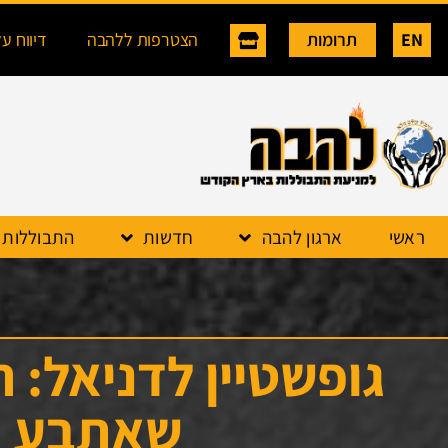
EN
תרומות
הצטרפות ללהבה
דיווח ע
ראשי
ארגון להבה
חדשות
התבוללות
גופשטיין לדניאל: 
שאתבע