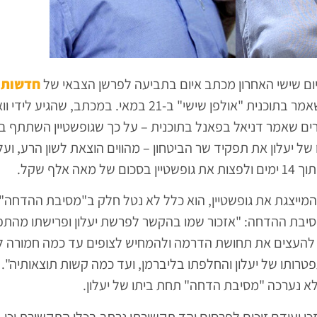
יום שישי האחרון מכתב איום בתביעה לפרשן הצבאי של
חדשות 2
דניאל, בשל דברים שאמר בתוכנית "אולפן שישי" ב-21 במאי. במכתב, שהגיע לי
ברים שאמר דניאל בפאנל בתוכנית – על כך שגופשטיין השתתף 
ל יעלון את תפקיד שר הביטחון – מהווים הוצאת לשון הרע, ועלי
מאה אלף שקל.
 המייצגת את גופשטיין, הוא כלל לא נטל חלק ב"מסיבת ההדחה" 
סיבת ההדחה: "אזכור שמו בהקשר לפרשת יעלון ופרישתו מהתפק
 להעצים את תחושת הדרמה ולהמחיש לצופים עד כמה חמורה 
פטרותו של יעלון והחלפתו בליברמן, ועד כמה קשות תוצאותיה". 
לא נערכה "מסיבת הדחה" תחת ביתו של יעלון.
זכו ועודם זוכים לפרסום והד תקשורתי נרחב בכלי התקשורת וכן