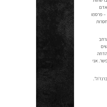
אדם
– פרסמו
חסרות
מרחב
שים
 הדחה
שר. אני