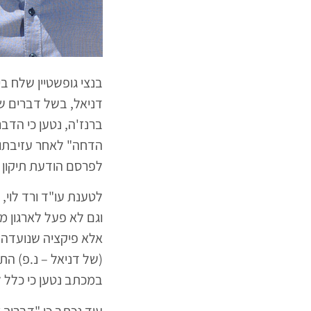
בנצי גופשטיין שלח ב
ברנז'ה, נטען כי הד
הדחה" לאחר עזיבתו ש
לפרסם הודעת תיקון תוך 14 ימים ולפצות את גופשטיין בסכום של 
לטענת עו"ד ורד לוי,
וגם לא פעל לארגון מ
אלא פיקציה שנועדה
(של דניאל – נ.פ) הת
במכתב נטען כי כלל 
עוד נכתב כי "דבריך 