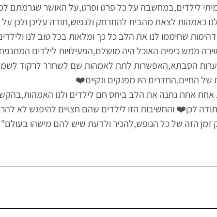
יתי לילדים,במחשבה על כל פרט ופרט,על האושר שגרמתם לכל
נו כאמהות לצאת מהבית להתרחק ולנפוש,תודה עליכן ולכן ע
ימות שחיממו לנו את הלב כל כך ומלאות בכל טוב לנו ולילדים
ירה ממש כיפית האוכל היה מושלם,הפעילויות לילדים המתנפח
שיערות הסבתא,האפשרות לתת לאמהות שם לשחרר לרקוד לשמו
של החיים.החדרים היו מפנקים ונקיים❤️
אחת אחת נתנה את הלב ביחס חם לילדים ולנו האמהות,בהקש
דה לכן❤️ והחשיבות הזו לילדים שהם חצויים להיפגש לא להרג
ק זמן הזה של כל הנופש,להכיר ולדעת שיש להם מישהו בעולם"