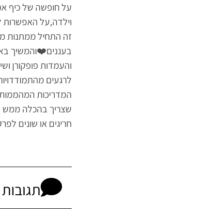
על חופשה של כיף אמ
וילדה,על האפשרות ל
זה התחיל ממתנות מדה
בעננים❤️והמשיך באו
והעמדות פופקורן ו
לרגעים מהתמודדויות 
המדריכות המהממות 
שצריך בהכלה ממש תו
חריגים או שונים לפר
תגובות