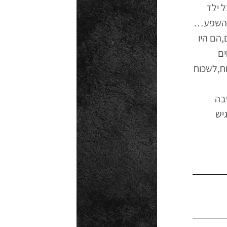
 ילד
ל השפע…
,הם היו
ים
ח,לשכוח
בה
יש