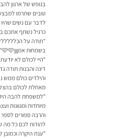
בנופש של ארגון להב"
טובים שתרמו למבצע 
לדבר עם נשים שהיו ב
כרגיל נשתף אתכם בק
"תודה על הכללללללל
בשמחות אמןןן🩷🩷"
"היי לכולם לא יודעת
דינה והבנות תודה גד
והילדים כולם ממש נה
מאחלת לכולם בהצלח
"למשפחת להבה היקרה
מיוחדות ומגוונות וע
והרבה ספורים לספר ו
להודות לכם כל מה ש
"ענת היקרה וכמובן 