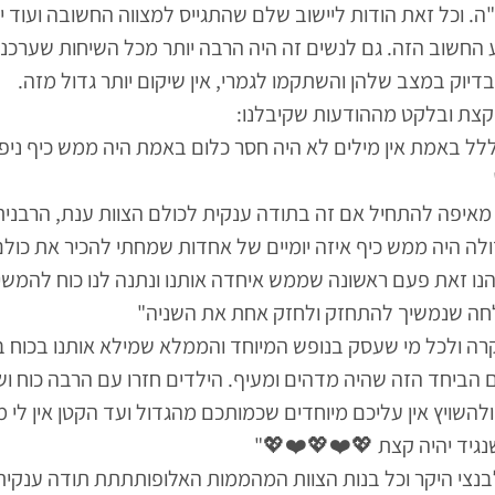
ה. וכל זאת הודות ליישוב שלם שהתגייס למצווה החשובה ועוד י
החשוב הזה. גם לנשים זה היה הרבה יותר מכל השיחות שערכנו
דיוק במצב שלהן והשתקמו לגמרי, אין שיקום יותר גדול מזה.
צת ובלקט מההודעות שקיבלנו:
ל באמת אין מילים לא היה חסר כלום באמת היה ממש כיף ניפ
 מאיפה להתחיל אם זה בתודה ענקית לכולם הצוות ענת, הרבנית
ולה היה ממש כיף איזה יומיים של אחדות שמחתי להכיר את כולם
נו זאת פעם ראשונה שממש איחדה אותנו ונתנה לנו כוח להמשיך
ה שנמשיך להתחזק ולחזק אחת את השניה"
 ולכל מי שעסק בנופש המיוחד והממלא שמילא אותנו בכוח בח
צם הביחד הזה שהיה מדהים ומעיף. הילדים חזרו עם הרבה כוח ו
להשויץ אין עליכם מיוחדים שכמותכם מהגדול ועד הקטן אין לי מ
נגיד יהיה קצת 💖❤️💖❤️💖"
לבנצי היקר וכל בנות הצוות המהממות האלופותתתת תודה ענקי