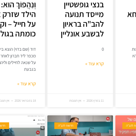
בנצי גופשטיין
וְנַהֲפוֹךְ הוּא:
א
מייסד תנועה
הילד שזרק א
להב"ה בראיון
על חייל – וק
לבשבע אונליין
כומתה בגולנ
ות
0
דוד (שם בדוי) הוצא בי
ו
מכפר ליד חברון לאחר
על שנאה לחיילים וליהו
קרא עוד »
בגבעת
קרא עוד »
11 במרץ 2026
אין תגובות
18 בפברואר 2026
אין תגוב
ת להב"ה
חדשות להב"ה
חדשו