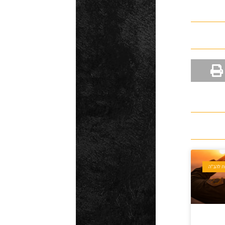
ת להב"ה