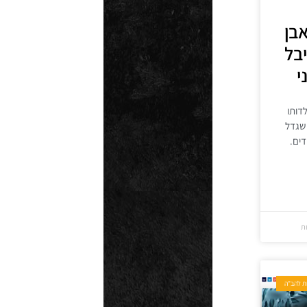
בן
יבל
י
לדותו
 שגדל
דים.
ות
ת להב"ה