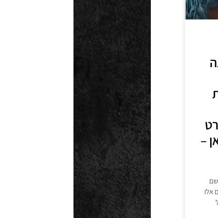
ה
ת
רט
ן –
שם
 אלו