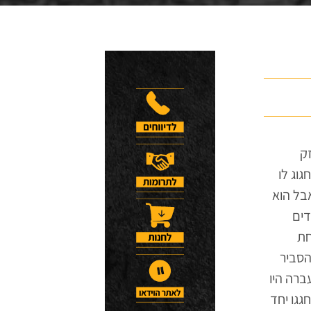
זק
בעזרת ה' נחגוג לו
בל הוא
דים
חת
הסביר
ששנה שעברה היו
גגו יחד