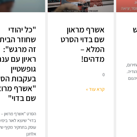
ש
אשרף מראון
"כל יהודי
שם בדוי הסרט
שחוזר הבית
המלא –
זה מרגש":
מדהים!
ראיון עם ענ
ירום,
גופשטיין
ודיה.
0
בעקבות הס
הנום
"אשרף מרוא
קרא עוד »
שם בדוי"
הסרט "אשרף מרואן – 
בדוי" שיוצא לאור בימים
עוסק בתחקיר מקיף של
אלחנן