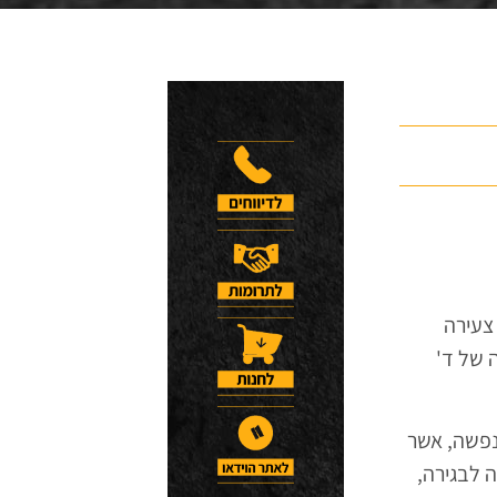
צעירה
תה של ד'
נפשה, אשר
 שונים. בגיל 18, לאחר שהפכה לבגירה,