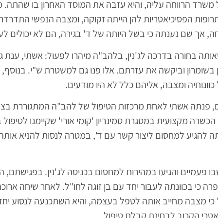
משרד הרווחה עליה, והיא עזבה את המוסד האחרון בו שהתה. מ
רופות הפסיכיאטריות להן הייתה זקוקה, ומצבה הנפשי התדרדר
חה, אך שם נענתה כי בשל היותה של ד' בגירה, הם לא יכולים ל
תה בחורה בדרכה לג'נין, בלהב"ה מיהרו לפעול: אשתי, ענת גו
 בשומרון וביקשה את עזרתם. אלו פנו גם למשטרת ש"י. בנוסף, 
כוונותיה ומצבה, אליהם כלל לא היו מודעים.
ם, פנתה אשתי לאחת מרכזות הטיפול של להב"ה המתגוררת בצפו
שרה מקצועית במסגרת סמינריון 'קומי אורי' שקיימנו לטיפול 
ה להגיע למחסום ליצור קשר עם ד', במטרה לנסות להניא אות
 פעמיים והגיעו במהירות למחסום בכניסה לג'נין. בפגישתם, 
פרה כי בכוונתה לעבור יחד עם בן זוגה לחו"ל. לאחר שיחה ארוכ
כי מצבה מחייב אותה לטפל בעצמה, והיא השתכנעה לנסוע יחד 
אטרי הקרוב לבחינת קבלת טיפול.