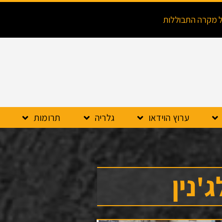
ל מקרה התבוללות
ערוץ הוידאו
גלריה
תרומות
'נין