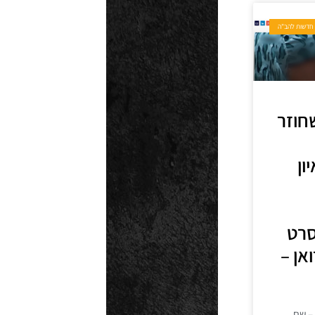
חדשות להב"ה
שחוזר
ון
סרט
אן –
– שם