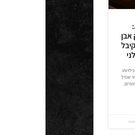
:
אבן
קיבל
ני
בילדותו
חר שגדל
הודים.
גובות