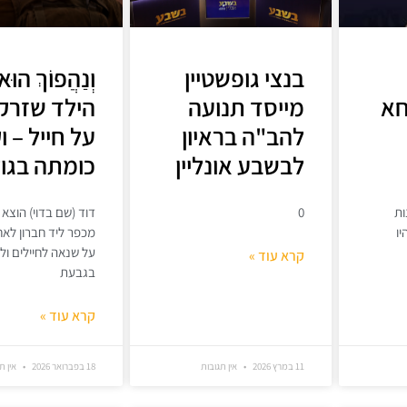
בנצי גופשטיין
וְנַהֲפוֹךְ הוּא
א
מייסד תנועה
הילד שזרק 
להב"ה בראיון
על חייל – ו
לבשבע אונליין
כומתה בגול
ות
0
דוד (שם בדוי) הוצא 
ו
מכפר ליד חברון לא
על שנאה לחיילים ולי
קרא עוד »
בגבעת
קרא עוד »
11 במרץ 2026
אין תגובות
18 בפברואר 2026
אין ת