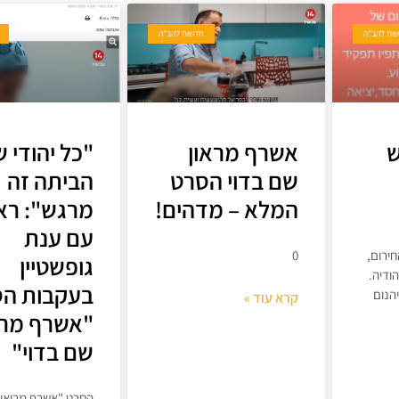
ות להב"ה
חדשות להב"ה
ש
אשרף מראון
"כל יהודי 
שם בדוי הסרט
הביתה זה
המלא – מדהים!
מרגש": ראי
עם ענת
ירום,
0
גופשטיין
ודיה.
בעקבות ה
הנום
קרא עוד »
"אשרף מרו
שם בדוי"
הסרט "אשרף מרואן 