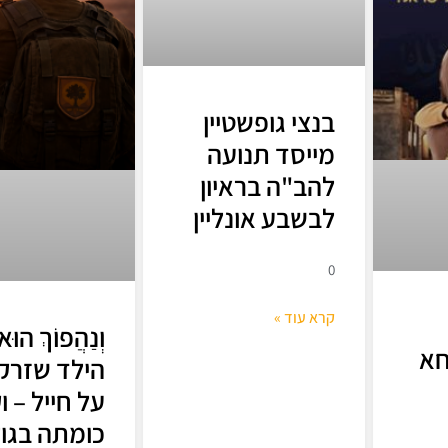
בנצי גופשטיין
מייסד תנועה
להב"ה בראיון
לבשבע אונליין
0
קרא עוד »
וְנַהֲפוֹךְ הוּא
א
הילד שזרק 
על חייל – ו
כומתה בגול