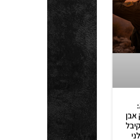
:
אבן
קיבל
ני