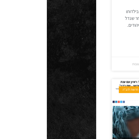
בילדותו
חר שגדל
הודים.
גובות
חדשות להב"ה