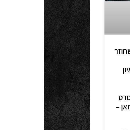
שחוזר
ון
סרט
אן –