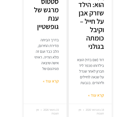
סטטוס
הוּא: הילד
מרגש של
שזרק אבן
ענת
על חייל –
גופשטיין
וקיבל
כומתה
בדרך הביתה
בגולני
מדירת החירום,
הלב כבד ועם זה
מלא הודיה. ראיתי
דוד (שם בדוי) הוצא
אישה שיצאה
בילדותו מכפר ליד
מגיהנום של
חברון לאחר שגדל
על שנאה לחיילים
קרא עוד »
וליהודים. בגבעת
קרא עוד »
18 בפברואר 2026
אין
15 בינואר 2026
אין
תגובות
תגובות