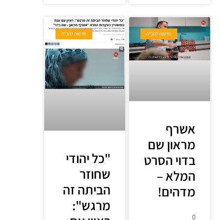
חדשות להב"ה
חדשות להב"ה
אשרף
מראון שם
"כל יהודי
בדוי הסרט
שחוזר
המלא –
הביתה זה
מדהים!
מרגש":
0