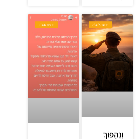
חדשות להב"ה
חדשות להב"ה
וְנַהֲפוֹךְ