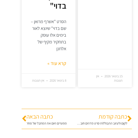
בדוי"
הסרט "אשרף מרואן –
שם בדוי" שיוצא לאור
בימים אלו עוסק
בתחקיר מקיף של
אלחנן
קרא עוד »
15 בינואר 2026
אין
תגובות
8 בינואר 2026
אין תגובות
כתבה קודמת
כתבה הבאה
לקום ולעזוב התבוללות סרט מדהים חובה על כל יהודי ויהודיה
מפטרים היום את המחבל של מחר