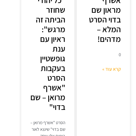
מראון שם
שחוזר
בדוי הסרט
הביתה זה
המלא –
מרגש":
מדהים!
ראיון עם
ענת
0
גופשטיין
בעקבות
קרא עוד »
הסרט
"אשרף
מרואן – שם
בדוי"
הסרט "אשרף מרואן –
שם בדוי" שיוצא לאור
בימים אלו עוסק