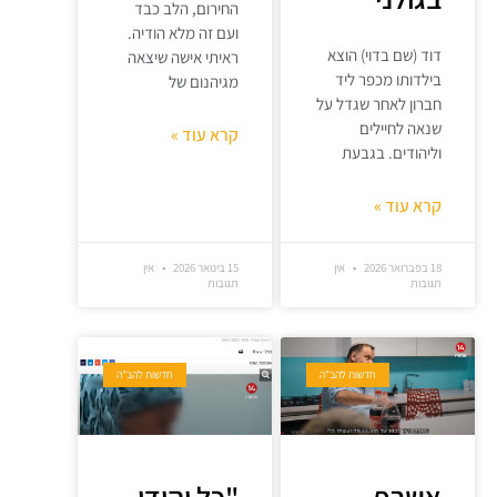
החירום, הלב כבד
ועם זה מלא הודיה.
דוד (שם בדוי) הוצא
ראיתי אישה שיצאה
בילדותו מכפר ליד
מגיהנום של
חברון לאחר שגדל על
שנאה לחיילים
קרא עוד »
וליהודים. בגבעת
קרא עוד »
18 בפברואר 2026
אין
15 בינואר 2026
אין
תגובות
תגובות
חדשות להב"ה
חדשות להב"ה
אשרף
"כל יהודי