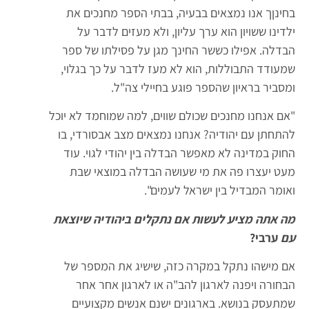
בחינןך אנו נמצאים בבעיה, בבתי הספר מחנכים את
ילדינו ששויון הוא ערך עליון, ולא מעזים לדבר על
הבדלה. אפילו כששר החינך מגן על פסילתו של ספר
שמעודד התבוללות, הוא לא מעז לדבר על כך בגלוי,
ומסביר בראיון שהספר פוגע בחיילי צה"ל.
"אם אנחנו מחנכים שכולם שווים, למה שמוחמד לא יוכל
להתחתן עם יהודיה? אנחנו נמצאים מצב אבסורדי, בו
החוק במדינה לא מאפשר הבדלה בין יהודי לגוי. עוד
מעט יעצרו פה את מי שעושה הבדלה במוצאי שבת
ואומר המבדיל בין ישראל לעמים".
מה אתה מציע לעשות אם נתקלים ביהודיה שיוצאת
עם
ערבי?
אם מישהו נתקל במקרה כזה, שישיג את המספר של
הבחורה ויפנה לארגון להב"ה או לארגון אחר אחר
שמתעסק בנושא. בארגונים ישנם אנשים מקצועיים