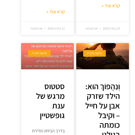
קרא עוד »
קרא עוד »
25 במרץ 2026
אין תגובות
11 במרץ 2026
אין תגובות
חדשות להב"ה
חדשות להב"ה
וְנַהֲפוֹךְ הוּא:
סטטוס
הילד שזרק
מרגש של
אבן על חייל
ענת
– וקיבל
גופשטיין
כומתה
בדרך הביתה מדירת
בגולני