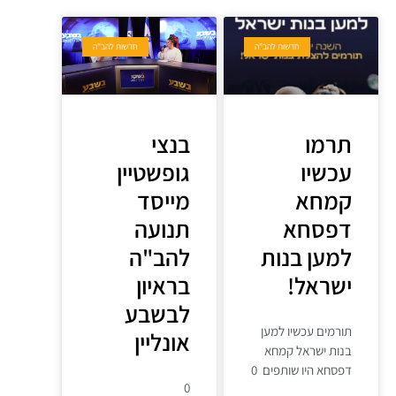
חדשות להב"ה
חדשות להב"ה
תרמו
בנצי
עכשיו
גופשטיין
קמחא
מייסד
דפסחא
תנועה
למען בנות
להב"ה
ישראל!
בראיון
לבשבע
תורמים עכשיו למען
אונליין
בנות ישראל קמחא
דפסחא היו שותפים 0
0