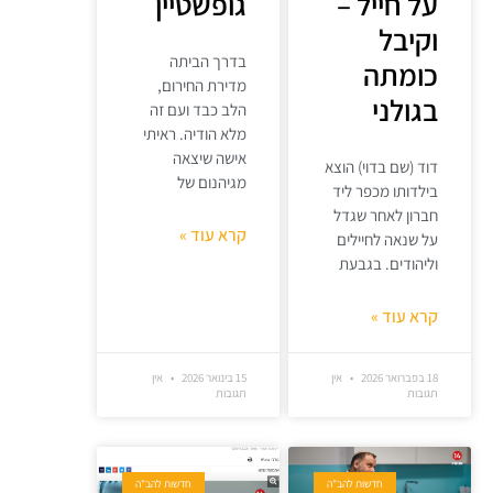
על חייל –
גופשטיין
וקיבל
בדרך הביתה
כומתה
מדירת החירום,
בגולני
הלב כבד ועם זה
מלא הודיה. ראיתי
אישה שיצאה
דוד (שם בדוי) הוצא
מגיהנום של
בילדותו מכפר ליד
חברון לאחר שגדל
קרא עוד »
על שנאה לחיילים
וליהודים. בגבעת
קרא עוד »
18 בפברואר 2026
אין
15 בינואר 2026
אין
תגובות
תגובות
חדשות להב"ה
חדשות להב"ה