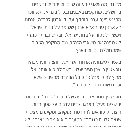
מדינה. מה שאני יודע זה שיום יום יהודים נדקרים
בירושלים. מותקפים באבנים ובקת"בים. אני לא זוכר
מתי אי פעם ערבי הותקף על ידי ארגון להב"ה. אנחנו
לא ארגון טרור אלא ארגון ששומר על בנות ישראל
וימשיך לשמור על בנות ישראל. חבל שחברת הכנסת
לא מפנה את משאבי הכנסת נגד מתקפת הטרור
שמתחוללת יום יום בארץ".
באשר לטענותיה אודות השר יעלון והצהרותיו מבהיר
גופשטיין כי אכן השר יעלון "חשב להוציא אותנו אל
מחוץ לחוק, אבל אז קיבל הבהרה מהשב"כ שלא
עשינו שום דבר בלתי חוקי".
גופשטיין דוחה את דבריה של רוזין ולפיהם "ברחובות
ירושלים פעילי הארגון צדים ערבים על סמך חזות
חיצונית, קוראים להחרמת עסקיהם ומקיימים מצעדי
שנאה גלויים כנגדם". במענה הוא אומר כי "אנחנו לא