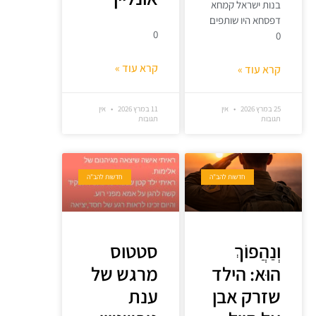
בנות ישראל קמחא
דפסחא היו שותפים
0
0
קרא עוד »
קרא עוד »
25 במרץ 2026
אין
11 במרץ 2026
אין
תגובות
תגובות
חדשות להב"ה
חדשות להב"ה
וְנַהֲפוֹךְ
סטטוס
הוּא: הילד
מרגש של
שזרק אבן
ענת