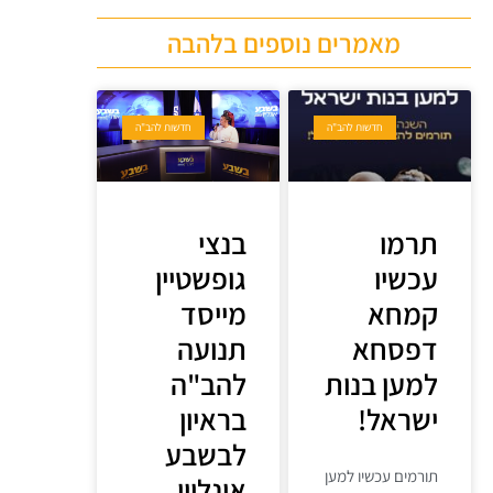
מאמרים נוספים בלהבה
חדשות להב"ה
חדשות להב"ה
תרמו
בנצי
עכשיו
גופשטיין
קמחא
מייסד
דפסחא
תנועה
למען בנות
להב"ה
ישראל!
בראיון
לבשבע
תורמים עכשיו למען
אונליין