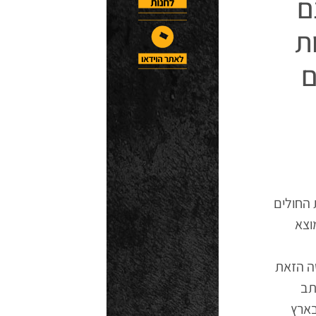
ם
ת
ם
 החולים
וצא
ה הזאת
תב
בארץ