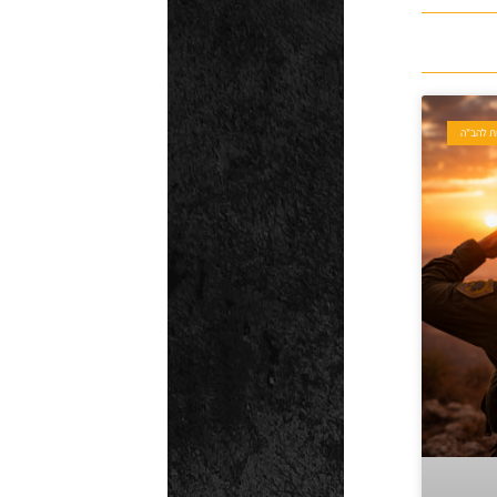
ת להב"ה