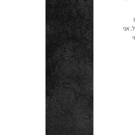
. אני
י