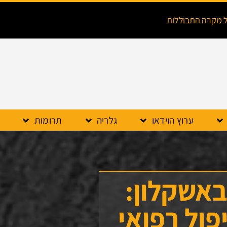
ל מקרה התבוללות
ערוץ הוידאו
גלריה
תרומות
באשקלון:
ול רפואי