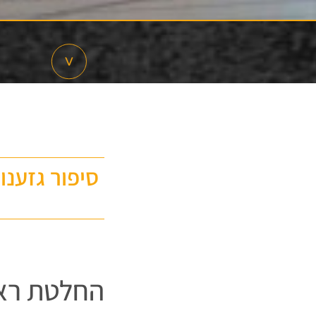
סיפור גזענו
החלטת ראש