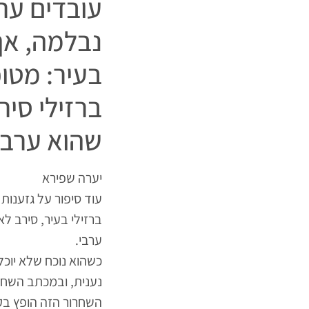
עובדים ער
נבלמה, אך
בעיר: מטו
ברזילי סיר
שהוא ערבי
יערה שפירא
עוד סיפור על גזענות 
ברזילי בעיר, סירב ל
ערבי.
כשהוא נוכח שלא יוכ
נענית, ובמכתב השחרו
השחרור הזה הופץ בק