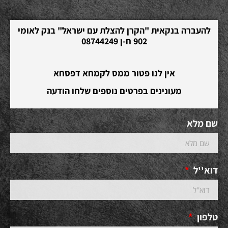
להעברה בנקאית "הקרן להצלת עם ישראל" בנק לאומי
902 ח-ן 08744249
אין לנו פטור ממס לקמחא דפסחא
מעונינים בפרטים נוספים שלחו הודעה
שם מלא
דוא''ל
טלפון