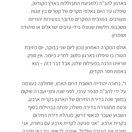
בארגון להב"ה (למניעת התבוללות בארץ הקודש),
טיפלנו עד היום באלפי מקרים של קשרים בין זוגות
מעורבים. במרבית המקרים מדובר בצעירות יהודיות
משכבות חלשות שנוצלו בידי ערבים ישראלים או מיהודה
ושומרון.
אולם המקרה האחרון (נכון ליום שני בבוקר, יום כתיבת
הטור) בו טיפלנו בארגון נחשב לחריג ביותר. אין ספק
שראינו הרבה בפעילות שלנו, אבל דבר כזה – הוא
באמת חסר תקדים,
ר', בחורה יהודייה תושבת דרום הארץ, שחולצה בעצמה
על ידי להב"ה מכפר ערבי, לפני שנה וחצי ועברה שיקום
במשך שנה בדירת החירום של הארגון בקרית ארבע,
וכעת מתגוררת בדירה משלה, פנתה בבהילות בסוף
השבוע שעבר לבאשי דרשן, מנהלת דירת החירום
בקרית ארבע. "אני מגיעה לקרית ארבע עם בחורה, אני
חייבת את העזרה שלכם", אמרה לבאשי. עד כאן מקרה