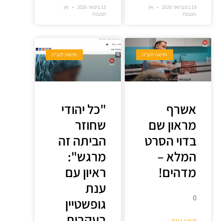
18 בפברואר 2026
אין
15 בינואר 2026
אין
תגובות
תגובות
חדשות להב"ה
חדשות להב"ה
אשרף
"כל יהודי
מראון שם
שחוזר
בדוי הסרט
הביתה זה
המלא –
מרגש":
מדהים!
ראיון עם
ענת
0
גופשטיין
בעקבות