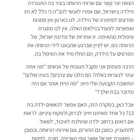
הצוות יצר קשר עם שרותי הרווחה בעיר בה התגוררה
הילדה בישראל, שם אמרו לאנשי להב"ה כי כלל לא היו
מודעים לסיפורה של הילדה. לנו כארגון אין סמכות
ואפשרות לפעול בגילאים האלה. אין לנו מסגרת
טיפולית מתאימה. זו אחריות של מדינת ישראל, של
הרווחה נטו. יש לציין שברגע שהבאנו לידי הרווחה את
הפרטים על הילדה, הם החלו מיד את הטיפול בה.
הרבה פעמים אני מקבל תגובות של אנשים: "מה אתה
עוזר לנערות כאלה? הם הלכו עם ערבים? בעיה שלהן!"
התשובה הקבועה שלי היא: "מה היית אומר אם היה
מדובר בבת שלך?"
אבל כאן, במקרה הזה, האם אפשר להאשים ילדה בת
13? כל אחד מאיתנו חייב לבדוק ולפקוח עיניים. לראות
אם רואים ברחוב ילדה שהולכת לאיבוד, לשאול
להתעניין. כמובן גם ההורים, וגם שירותי הרווחה. וכמובן
– משטרת ישראל ושאר גופי האכיפה. חובה לפקוח