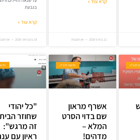
על שנאה לחיילים וליהו
קרא עוד »
בגבעת
קרא עוד »
11 במרץ 2026
אין תגובות
18 בפברואר 2026
אין תגוב
ת להב"ה
חדשות להב"ה
חדשו
ש
אשרף מראון
"כל יהודי
שם בדוי הסרט
שחוזר הבית
המלא –
זה מרגש":
מדהים!
ראיון עם ענ