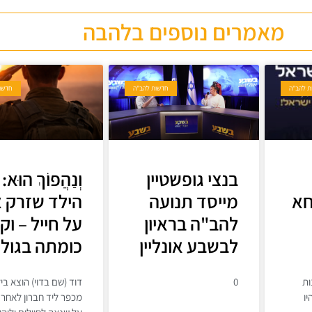
מאמרים נוספים בלהבה
ת להב"ה
חדשות להב"ה
חדשו
בנצי גופשטיין
וְנַהֲפוֹךְ הוּא:
א
מייסד תנועה
הילד שזרק א
להב"ה בראיון
על חייל – וק
לבשבע אונליין
כומתה בגולנ
ות
0
דוד (שם בדוי) הוצא בי
ו
מכפר ליד חברון לאחר