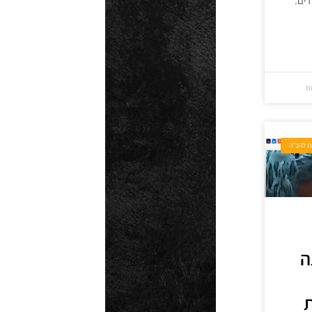
דים.
ות
ת להב"ה
ה
ת