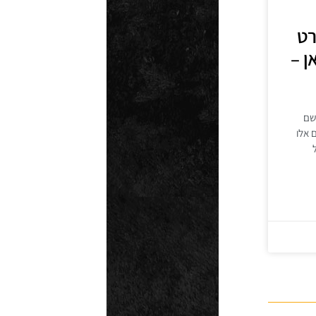
רט
ן –
שם
 אלו