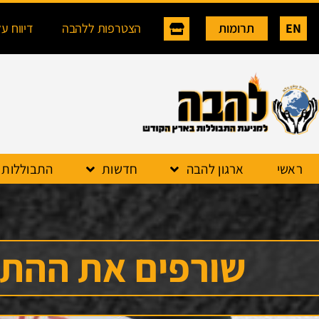
EN
תרומות
הצטרפות ללהבה
דיווח ע
ראשי
ארגון להבה
חדשות
התבוללות
שורפים את ההתב