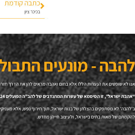
כתבה קודמת
בכיכר ציון
להבה - מונעים התבול
אנו לא שופטים את הנערות הללו אלא בחום ואהבה מראים להן את הדרך חזרה
“אהבת ישראל", זו הסיסמא של עשרות המתנדבים של להב"ה הפועלים 24 שעות ביממה להצלת נפשות.
ב'להבה' לא מסתפקים בהצלתן של בנות ישראל, תוך חירוף נפש, אלא מעניקים
להקמתם של מאות בתים בישראל, ולעיצוב חייהן מחדש.