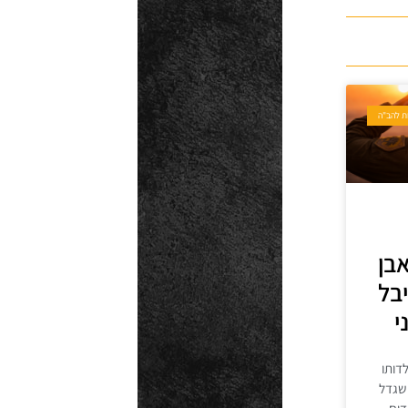
ת להב"ה
בן
יבל
י
לדותו
 שגדל