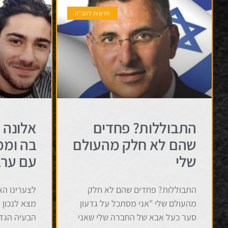
חדשות להב"ה
התבוללות? פחדים
אלונה 
שהם לא חלק מהעולם
בה וממ
שלי
עם ערב
התבוללות? פחדים שהם לא חלק
לצערינו הא
מהעולם שלי "אני מסתכל על גדעון
מצא לנכון 
סער כעל אבא של החברה שלי שאני
הבעיה הגדו