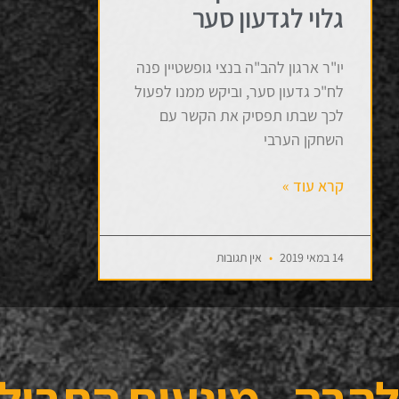
גלוי לגדעון סער
יו"ר ארגון להב"ה בנצי גופשטיין פנה
לח"כ גדעון סער, וביקש ממנו לפעול
לכך שבתו תפסיק את הקשר עם
השחקן הערבי
קרא עוד »
14 במאי 2019
אין תגובות