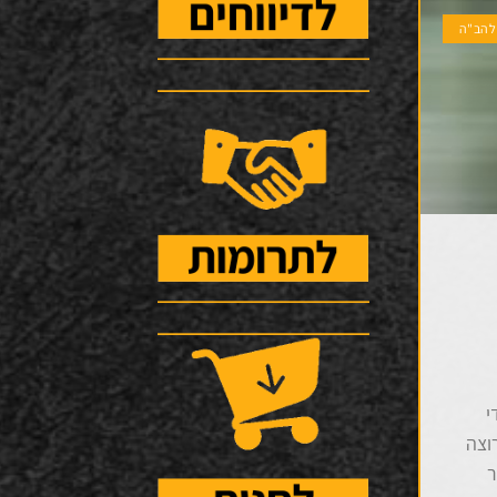
להב"ה
י
וצה
ר