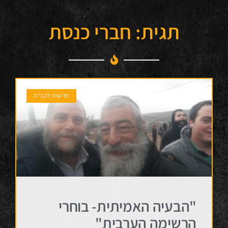
תגית: חברי כנסת
חדשות להב"ה
"הבעיה האמיתית- בוחרי
הרשימה הערבית"