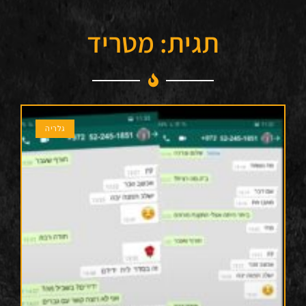
תגית: מטריד
גלריה