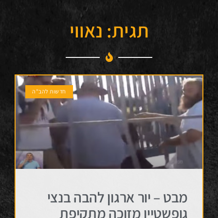
תגית: נאווי
חדשות להב"ה
מבט – יור ארגון להבה בנצי
גופשטיין מזוכה מתקיפת